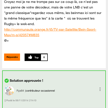
Croyez moi je ne me trompe pas sur ce coup là, ce n'est pas
une panne de votre décodeur, mais de votre LNB c'est un
"grand classique"regardez vous mêms, les beinmax ici sont sur
la même fréquence que les" à la carte " où se trouvent les
Rugby+ le wek-end.
http://communaute.orange.fr/t5/TV-par-Satellite/Bein-Sport-
Max/m-p/42057#M835
@
+
Répondre
0
Fçs64
contributeur occasionnel
Posté le
‎06/11/2014
21h10