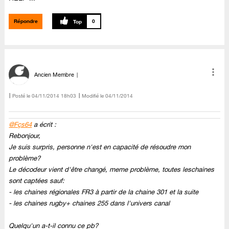
Répondre
0
Ancien Membre
Posté le
‎04/11/2014
18h03
Modifié le
04/11/2014
@Fçs64
a écrit :
Rebonjour,
Je suis surpris, personne n'est en capacité de résoudre mon
problème?
Le décodeur vient d'être changé, meme problème, toutes leschaines
sont captées sauf:
- les chaines régionales FR3 à partir de la chaine 301 et la suite
- les chaines rugby+ chaines 255 dans l'univers canal
Quelqu'un a-t-il connu ce pb?