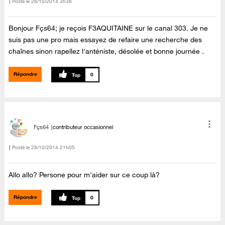
Posté le
‎28/10/2014
3h38
Bonjour Fçs64; je reçois F3AQUITAINE sur le canal 303. Je ne
suis pas une pro mais essayez de refaire une recherche des
chaînes sinon rapellez l'anténiste, désolée et bonne journée .
Répondre
0
Fçs64
contributeur occasionnel
Posté le
‎28/10/2014
21h05
Allo allo? Persone pour m'aider sur ce coup là?
Répondre
0