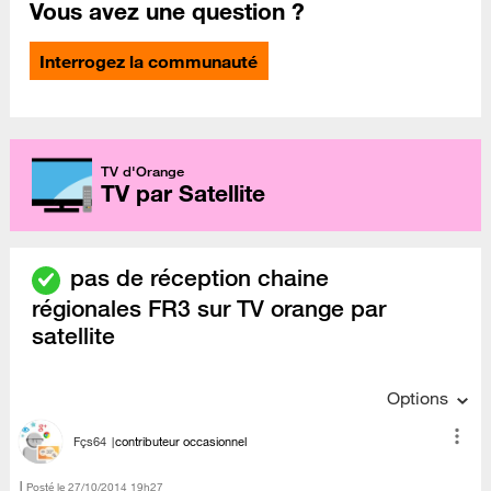
Vous avez une question ?
Interrogez la communauté
TV d'Orange
TV par Satellite
pas de réception chaine
régionales FR3 sur TV orange par
satellite
Options
Fçs64
contributeur occasionnel
Posté le
‎27/10/2014
19h27