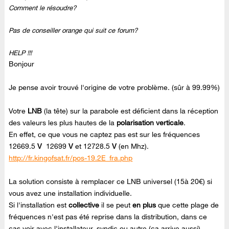
Comment le résoudre?
Pas de conseiller orange qui suit ce forum?
HELP !!!
Bonjour
Je pense avoir trouvé l'origine de votre problème. (sûr à 99.99%)
Votre
LNB
(la tête) sur la parabole est déficient dans la réception
des valeurs les plus hautes de la
polarisation verticale
.
En effet, ce que vous ne captez pas est sur les fréquences
12669.5
V
12699
V
et 12728.5
V
(en Mhz).
http://fr.kingofsat.fr/pos-19.2E_fra.php
La solution consiste à remplacer ce LNB universel (15à 20€) si
vous avez une installation individuelle.
Si l'installation est
collective
il se peut
en plus
que cette plage de
fréquences n'est pas été reprise dans la distribution, dans ce
cas voir avec l'installateur, syndic ou autre (ça arrive aussi).