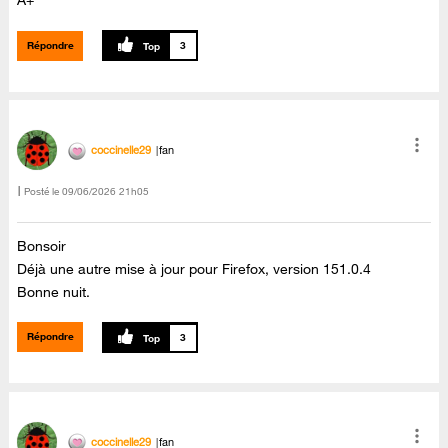
A+
Répondre
3
coccinelle29
fan
Posté le
‎09/06/2026
21h05
Bonsoir
Déjà une autre mise à jour pour Firefox, version 151.0.4
Bonne nuit.
Répondre
3
coccinelle29
fan