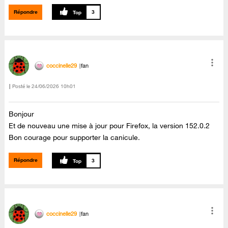
Répondre
3
coccinelle29
fan
Posté le
‎24/06/2026
10h01
Bonjour
Et de nouveau une mise à jour pour Firefox, la version 152.0.2
Bon courage pour supporter la canicule.
Répondre
3
coccinelle29
fan