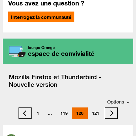
Vous avez une question ?
Interrogez la communauté
lounge Orange
espace de convivialité
Mozilla Firefox et Thunderbird -
Nouvelle version
Options
1
…
119
120
121