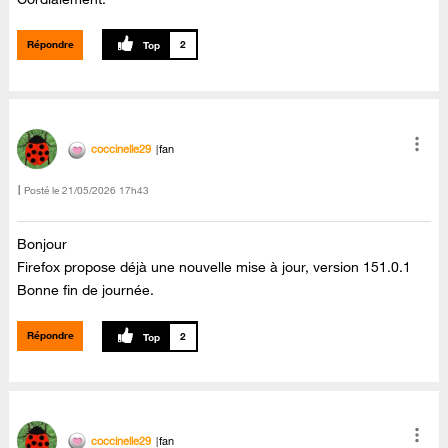
Répondre
2
coccinelle29
fan
Posté le
‎21/05/2026
17h43
Bonjour
Firefox propose déjà une nouvelle mise à jour, version 151.0.1
Bonne fin de journée.
Répondre
2
coccinelle29
fan