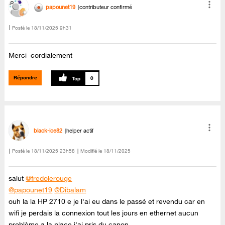
papounet19
contributeur confirmé
Posté le
‎18/11/2025
9h31
Merci cordialement
Répondre
0
black-ice82
helper actif
Posté le
‎18/11/2025
23h58
Modifié le
18/11/2025
salut
@fredolerouge
@papounet19
@Dibalam
ouh la la HP 2710 e je l'ai eu dans le passé et revendu car en
wifi je perdais la connexion tout les jours en ethernet aucun
problème a la place j'ai pris du canon