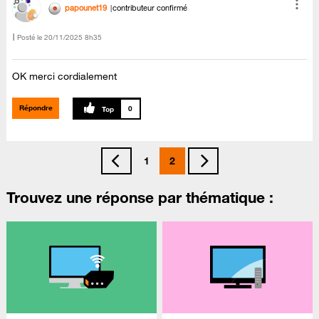
papounet19
contributeur confirmé
Posté le
‎20/11/2025
8h35
OK merci cordialement
Répondre
0
1
2
Trouvez une réponse par thématique :