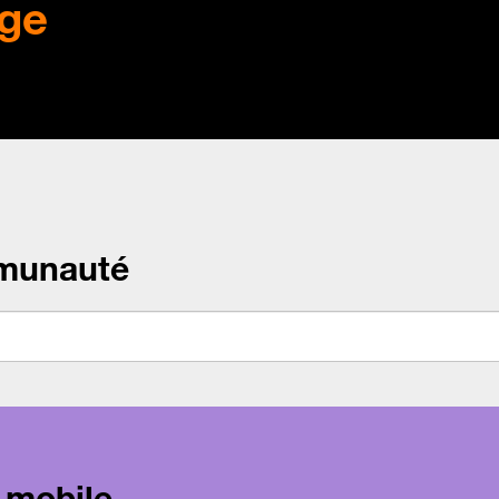
ge
munauté
 mobile