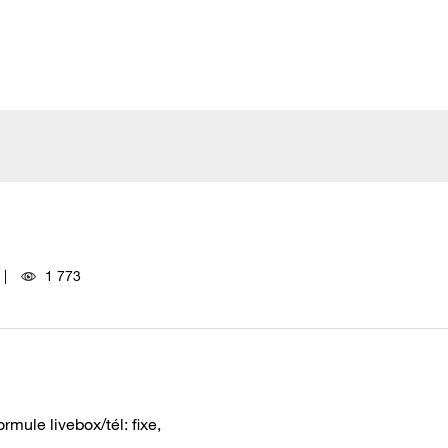
1 773
ormule livebox/tél: fixe,