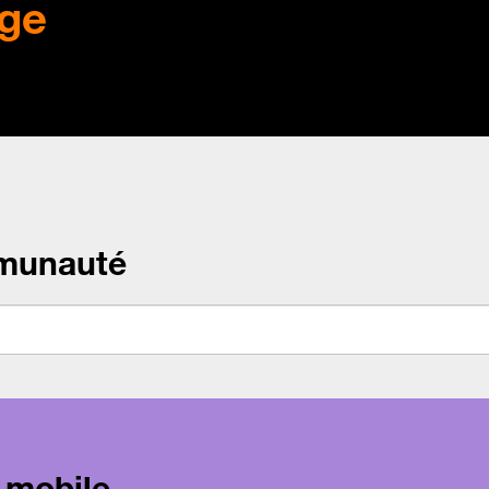
ge
munauté
 mobile