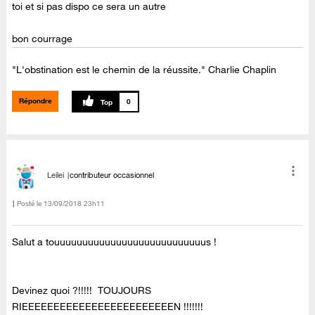
toi et si pas dispo ce sera un autre
bon courrage
"L'obstination est le chemin de la réussite." Charlie Chaplin
Répondre
0
Leilei
contributeur occasionnel
Posté le
‎13/09/2018
23h11
Salut a touuuuuuuuuuuuuuuuuuuuuuuuuuus !
Devinez quoi ?!!!!! TOUJOURS
RIEEEEEEEEEEEEEEEEEEEEEEEEN !!!!!!!