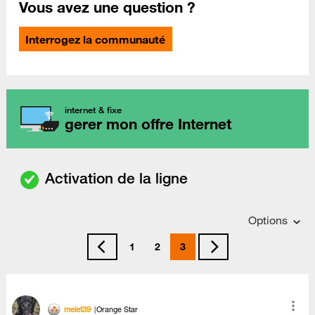
Vous avez une question ?
Interrogez la communauté
internet & fixe
gerer mon offre Internet
Activation de la ligne
Options
1
2
3
melet39
Orange Star