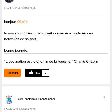
Posté le
‎29/08/2018
7h58
bonjour
@Leilei
tu avais fourni les infos au webconseiller et as tu eu des
nouvelles de sa part
bonne journée
"L'obstination est le chemin de la réussite." Charlie Chaplin
Répondre
0
Leilei
contributeur occasionnel
Posté le
‎29/08/2018
8h06