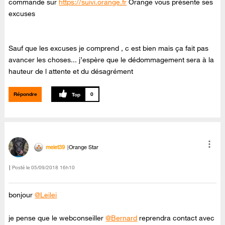
commande sur
https://suivi.orange.fr
Orange vous présente ses
excuses
Sauf que les excuses je comprend , c est bien mais ça fait pas
avancer les choses... j’espère que le dédommagement sera à la
hauteur de l attente et du désagrément
Répondre
0
melet39
Orange Star
Posté le
‎05/09/2018
16h10
bonjour
@Leilei
je pense que le webconseiller
@Bernard
reprendra contact avec