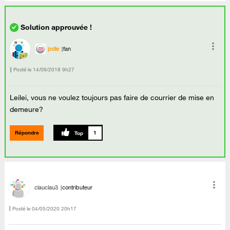
pote
fan
Posté le
‎14/09/2018
9h27
Leilei, vous ne voulez toujours pas faire de courrier de mise en
demeure?
Répondre
1
clauclau3
contributeur
Posté le
‎04/05/2020
20h17