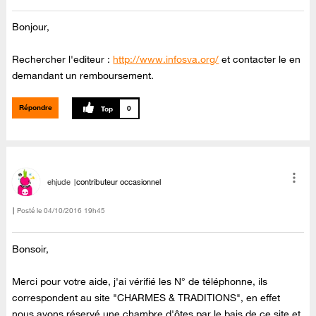
Bonjour,
Rechercher l'editeur :
http://www.infosva.org/
et contacter le en
demandant un remboursement.
Répondre
0
ehjude
contributeur occasionnel
Posté le
‎04/10/2016
19h45
Bonsoir,
Merci pour votre aide, j'ai vérifié les N° de téléphonne, ils
correspondent au site "CHARMES & TRADITIONS", en effet
nous avons réservé une chambre d'ôtes par le bais de ce site et