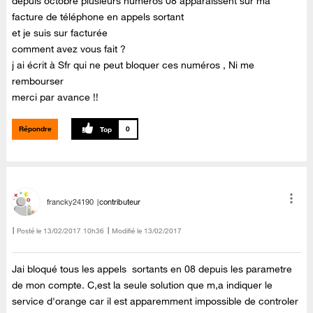
depuis octobre plusieurs numéros 08 apparaissent sur ma
facture de téléphone en appels sortant
et je suis sur facturée
comment avez vous fait ?
j ai écrit à Sfr qui ne peut bloquer ces numéros , Ni me
rembourser
merci par avance !!
Répondre
0
francky24190
contributeur
Posté le
‎13/02/2017
10h36
Modifié le
13/02/2017
Jai bloqué tous les appels sortants en 08 depuis les parametre
de mon compte. C,est la seule solution que m,a indiquer le
service d'orange car il est apparemment impossible de controler