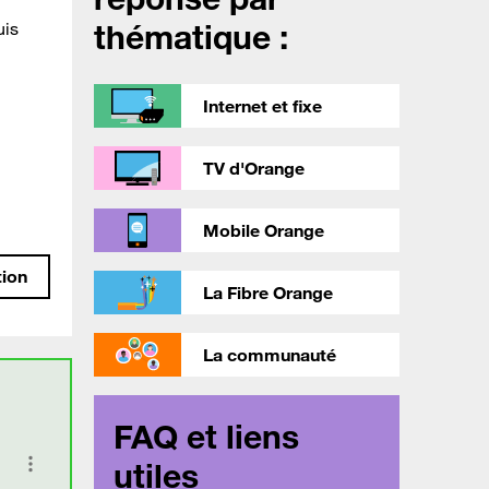
thématique :
uis
Internet et fixe
TV d'Orange
Mobile Orange
tion
La Fibre Orange
La communauté
FAQ et liens
utiles