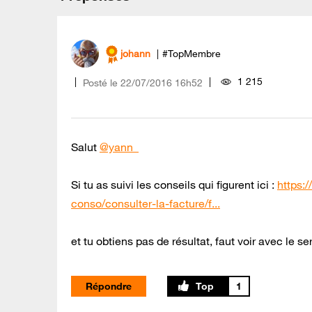
johann
#TopMembre
1 215
Posté le
‎22/07/2016
16h52
Salut
@yann_
Si tu as suivi les conseils qui figurent ici :
https:
conso/consulter-la-facture/f...
et tu obtiens pas de résultat, faut voir avec le ser
Répondre
1