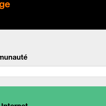
ge
munauté
 Internet