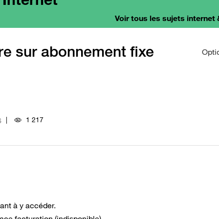
Voir tous les sujets internet 
re sur abonnement fixe
Opti
1 217
6
tant à y accéder.
ce facturation (indisponible).