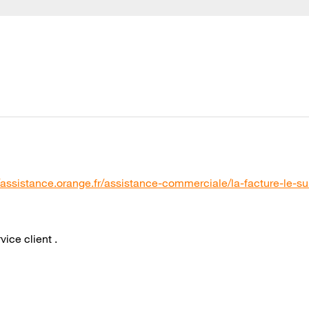
//assistance.orange.fr/assistance-commerciale/la-facture-le-sui
vice client .