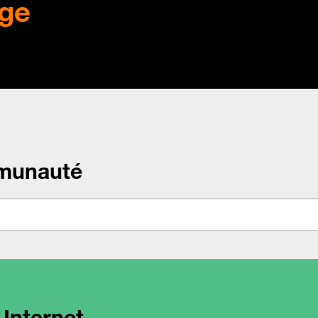
ge
munauté
 Internet