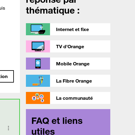
thématique :
uis
Internet et fixe
TV d'Orange
Mobile Orange
tion
La Fibre Orange
La communauté
FAQ et liens
utiles