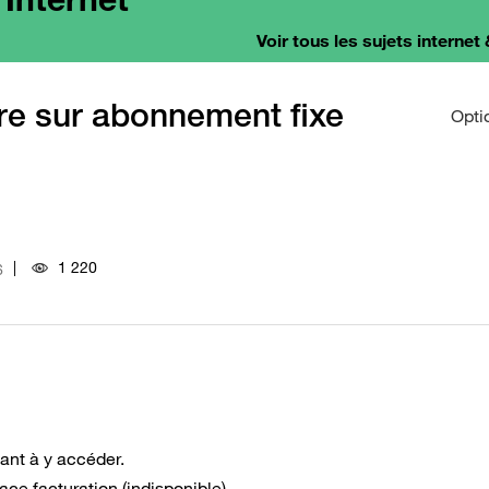
Voir tous les sujets internet 
re sur abonnement fixe
Opti
1 220
6
tant à y accéder.
ce facturation (indisponible).