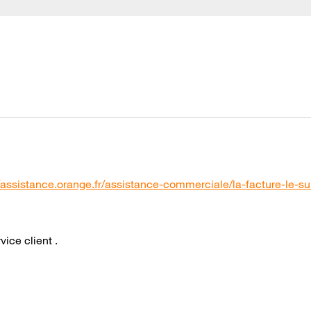
//assistance.orange.fr/assistance-commerciale/la-facture-le-sui
vice client .