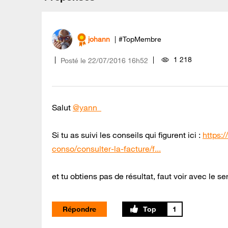
johann
#TopMembre
1 218
Posté le
‎22/07/2016
16h52
Salut
@yann_
Si tu as suivi les conseils qui figurent ici :
https:
conso/consulter-la-facture/f...
et tu obtiens pas de résultat, faut voir avec le ser
Répondre
1