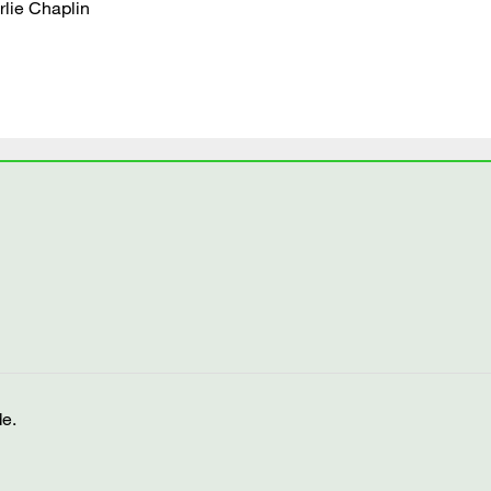
rlie Chaplin
de.