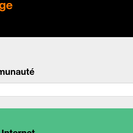
ge
munauté
 Internet