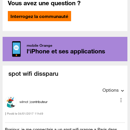
Vous avez une question ?
Interrogez la communauté
mobile Orange
l'iPhone et ses applications
spot wifi dissparu
Options
wilmot
contributeur
Posté le
‎04/01/2017
11h49
Bonjour, je me connectais a un spot wifi orange a Paris dans