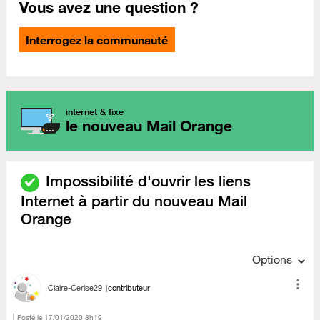
Vous avez une question ?
Interrogez la communauté
internet & fixe
le nouveau Mail Orange
Impossibilité d'ouvrir les liens
Internet à partir du nouveau Mail
Orange
Options
Claire-Cerise29
contributeur
Posté le
‎17/01/2020
8h19