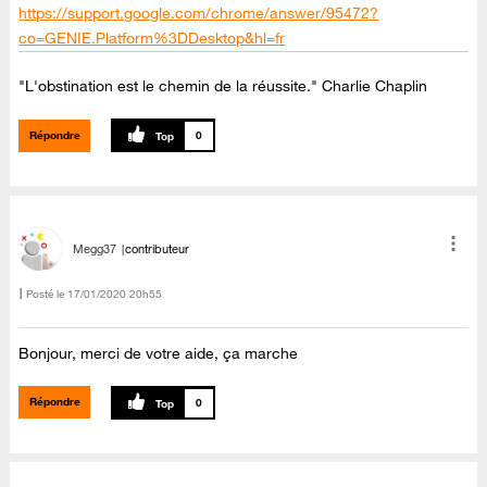
https://support.google.com/chrome/answer/95472?
co=GENIE.Platform%3DDesktop&hl=fr
"L'obstination est le chemin de la réussite." Charlie Chaplin
Répondre
0
Megg37
contributeur
Posté le
‎17/01/2020
20h55
Bonjour, merci de votre aide, ça marche
Répondre
0