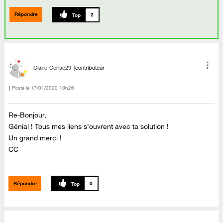
Répondre
2
Claire-Cerise29
contributeur
Posté le
‎17/01/2020
10h26
Re-Bonjour,
Génial ! Tous mes liens s'ouvrent avec ta solution !
Un grand merci !
CC
Répondre
0