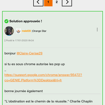
1
2
melet39
Orange Star
Posté le
‎17/01/2020
8h34
bonjour
@Claire-Cerise29
si tu es sous chrome autorise les pop up
_
https://support.google.com/chrome/answer/95472?
co=GENIE.Platform%3DDesktop&hl=fr
bonne journée également
"L'obstination est le chemin de la réussite." Charlie Chaplin