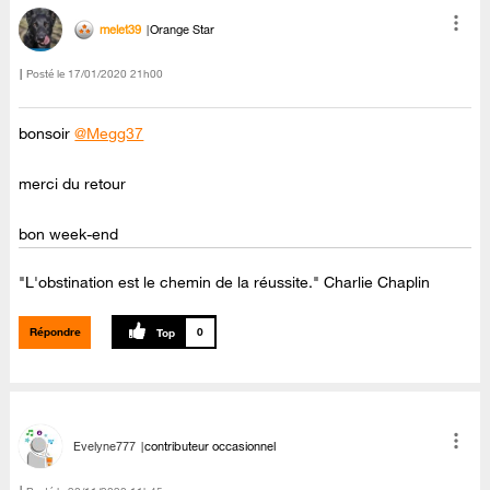
melet39
Orange Star
Posté le
‎17/01/2020
21h00
bonsoir
@Megg37
merci du retour
bon week-end
"L'obstination est le chemin de la réussite." Charlie Chaplin
Répondre
0
Evelyne777
contributeur occasionnel