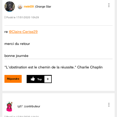
melet39
Orange Star
Posté le
‎17/01/2020
10h29
re
@Claire-Cerise29
merci du retour
bonne journée
"L'obstination est le chemin de la réussite." Charlie Chaplin
Répondre
0
lg87
contributeur
Posté le
‎17/01/2020
11h21