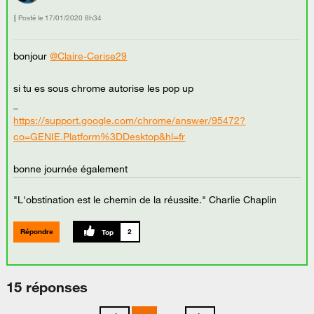
Posté le
‎17/01/2020
8h34
bonjour
@Claire-Cerise29
si tu es sous chrome autorise les pop up
_
https://support.google.com/chrome/answer/95472?
co=GENIE.Platform%3DDesktop&hl=fr
bonne journée également
"L'obstination est le chemin de la réussite." Charlie Chaplin
Répondre
2
15 réponses