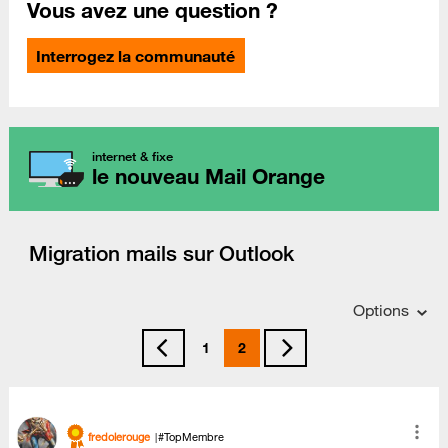
Vous avez une question ?
Interrogez la communauté
internet & fixe
le nouveau Mail Orange
Migration mails sur Outlook
Options
1
2
fredolerouge
#TopMembre