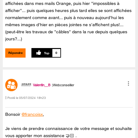
affichées dans mes mails Orange, puis hier "impossibles à
afficher"... puis quelques heures plus tard elles se sont affichées
normalement comme avant... puis à nouveau aujourd'hui les
mêmes images d'hier en pièces jointes ne s'affichent plus!...
(peut-être les travaux de "câbles" dans la rue depuis quelques
jours?...)
Répondre
0
Valentin__B
Webconseiller
Posté le
‎05/07/2024
18h23
Bonsoir
@francoisx
,
Je viens de prendre connaissance de votre message et souhaite
vous apporter mon assistance 🤝🏻 .