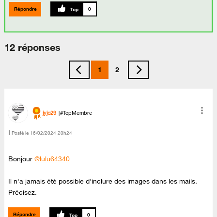
Répondre
0
12 réponses
1
2
jyjo29
#TopMembre
Posté le
‎16/02/2024
20h24
Bonjour
@lulu64340
Il n'a jamais été possible d'inclure des images dans les mails.
Précisez.
Répondre
0