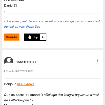
Daniel35
.
«Une erreur peut devenir exacte selon que celui qui l'a commise s'est
trompé ou non» Pierre Dac
Répondre
0
Ancien Membre
Posté le
‎17/02/2024
7h21
Bonjour
@lulu64340
,
Que se passe-t-il quand
"l affichage des images depuis un e mail
ne s effectue plus"
?