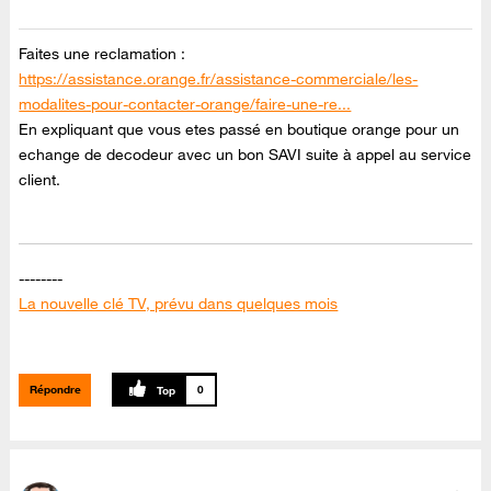
Faites une reclamation :
https://assistance.orange.fr/assistance-commerciale/les-
modalites-pour-contacter-orange/faire-une-re...
En expliquant que vous etes passé en boutique orange pour un
echange de decodeur avec un bon SAVI suite à appel au service
client.
--------
La nouvelle clé TV, prévu dans quelques mois
--------
Canal + en clair du 06 au 09 septembre sur TV d'Orange
Répondre
0