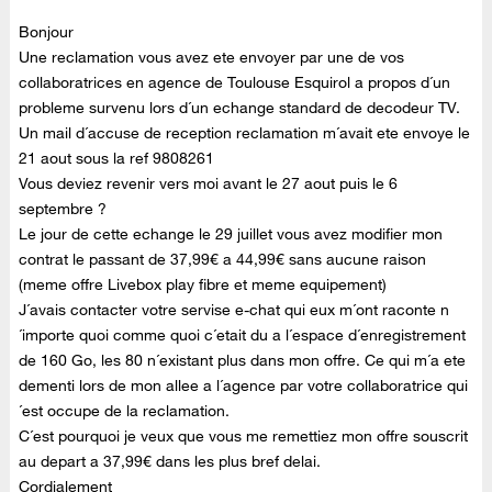
Bonjour
Une reclamation vous avez ete envoyer par une de vos
collaboratrices en agence de Toulouse Esquirol a propos d´un
probleme survenu lors d´un echange standard de decodeur TV.
Un mail d´accuse de reception reclamation m´avait ete envoye le
21 aout sous la ref 9808261
Vous deviez revenir vers moi avant le 27 aout puis le 6
septembre ?
Le jour de cette echange le 29 juillet vous avez modifier mon
contrat le passant de 37,99€ a 44,99€ sans aucune raison
(meme offre Livebox play fibre et meme equipement)
J´avais contacter votre servise e-chat qui eux m´ont raconte n
´importe quoi comme quoi c´etait du a l´espace d´enregistrement
de 160 Go, les 80 n´existant plus dans mon offre. Ce qui m´a ete
dementi lors de mon allee a l´agence par votre collaboratrice qui
´est occupe de la reclamation.
C´est pourquoi je veux que vous me remettiez mon offre souscrit
au depart a 37,99€ dans les plus bref delai.
Cordialement