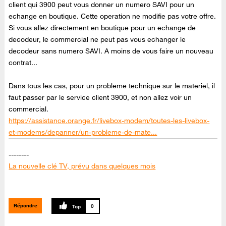
client qui 3900 peut vous donner un numero SAVI pour un
echange en boutique. Cette operation ne modifie pas votre offre.
Si vous allez directement en boutique pour un echange de
decodeur, le commercial ne peut pas vous echanger le
decodeur sans numero SAVI. A moins de vous faire un nouveau
contrat...
Dans tous les cas, pour un probleme technique sur le materiel, il
faut passer par le service client 3900, et non allez voir un
commercial.
https://assistance.orange.fr/livebox-modem/toutes-les-livebox-
et-modems/depanner/un-probleme-de-mate...
--------
La nouvelle clé TV, prévu dans quelques mois
--------
Canal + en clair du 06 au 09 septembre sur TV d'Orange
Répondre
0