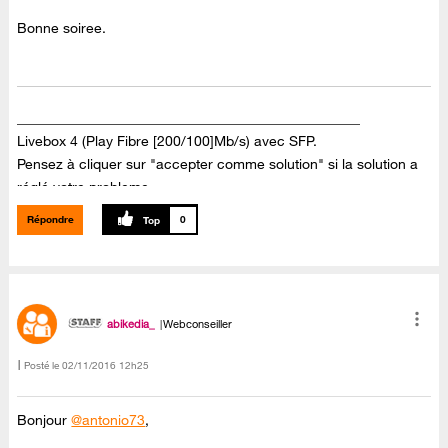
Bonne soiree.
_________________________________________________
Livebox 4 (Play Fibre [200/100]Mb/s) avec SFP.
Pensez à cliquer sur "accepter comme solution" si la solution a
réglé votre probleme.
Répondre
0
abikedia_
Webconseiller
Posté le
‎02/11/2016
12h25
Bonjour
@antonio73
,