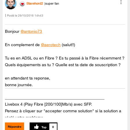
Stavehord2
super fan
Posté le
‎29/10/2016
14h43
Bonjour
@antonio73
En complement de
@aerotech
(salut!!)
Tu es en ADSL ou en Fibre ? Es tu passé à la Fibre récemment ?
Quels équipements as tu ? Quelle est ta date de souscription ?
en attendant ta reponse,
bonne journée.
_________________________________________________
Livebox 4 (Play Fibre [200/100]Mb/s) avec SFP.
Pensez à cliquer sur "accepter comme solution" si la solution a
réglé votre probleme.
Répondre
0