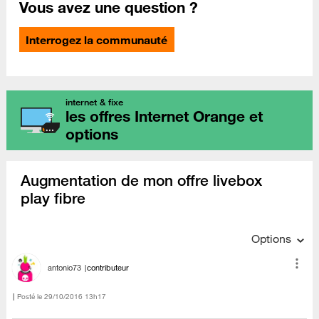
Vous avez une question ?
Interrogez la communauté
internet & fixe
les offres Internet Orange et
options
Augmentation de mon offre livebox
play fibre
Options
antonio73
contributeur
Posté le
‎29/10/2016
13h17