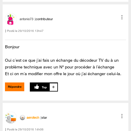
antonio73
contributeur
Posté le
‎29/10/2016
13h47
Bonjour
Oui c´est ce que j´ai fais un échange du décodeur TV du à un
problème technique avec un Nº pour procéder à l´échange
Et ci on m´a modifier mon offre le jour où j´ai échanger celui-la.
Répondre
0
aerotech
star
Posté le
‎29/10/2016
14h06