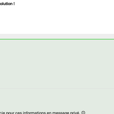
lution !
rcie pour ces informations en message privé. 😊