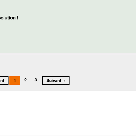
lution !
2
3
nt
1
Suivant