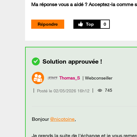
Ma réponse vous a aidé ? Acceptez-la comme so
Répondre
0
Thomas_S
Webconseiller
745
Posté le
‎02/05/2026
16h12
Bonjour
@nicotoine
,
Je prends la suite de l'échange et je vous reme