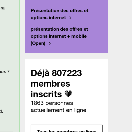
era
Présentation des offres et
e
options internet
présentation des offres et
options internet + mobile
(Open)
Déjà 807223
box 7
membres
inscrits 🧡
1863 personnes
actuellement en ligne
d.
Tous les membres en ligne