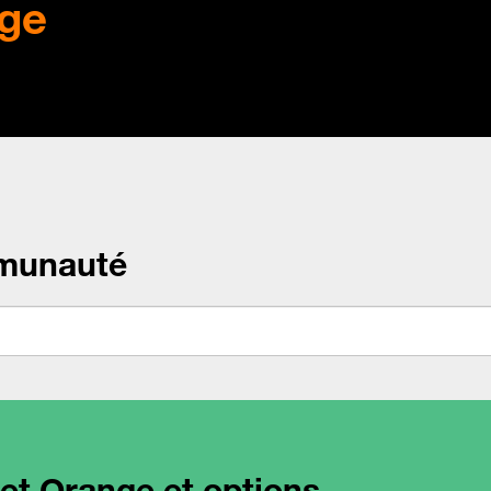
ge
munauté
net Orange et options