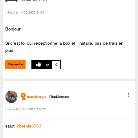
Posté le
‎14/06/2020
3h03
Bonjour,
Si c'est toi qui réceptionne la box et l'installe, pas de frais en
plus.
Répondre
0
fredolerouge
#TopMembre
Posté le
‎14/06/2020
12h22
salut
@bernie3363