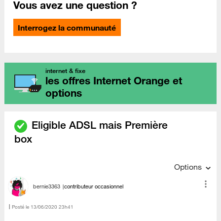
Vous avez une question ?
Interrogez la communauté
internet & fixe
les offres Internet Orange et
options
Eligible ADSL mais Première
box
Options
bernie3363
contributeur occasionnel
Posté le
‎13/06/2020
23h41