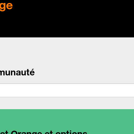
ge
munauté
net Orange et options