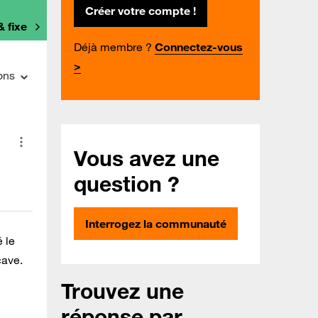
Créer votre compte !
& fixe
Déjà membre ?
Connectez-vous
>
ons
Vous avez une
question ?
Interrogez la communauté
 le
cave.
Trouvez une
réponse par