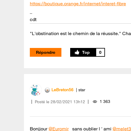
https://boutique.orange.fr/internet/interet-fibre
_
cdt
"L'obstination est le chemin de la réussite." Cha
Répondre
0
LeBreton56
star
1 363
Posté le
‎28/02/2021
13h12
Bonjjour
@Euromir
sans oublier l ' ami
@melet3