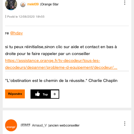
melet39
Orange Star
Posté le
‎12/08/2020
18h55
re
@hday
si tu peux réinitialise,sinon clic sur aide et contact en bas à
droite pour te faire rappeler par un conseiller
https://assistance.orange.fr/tv-decodeur/tous-les-
decodeurs/depanner/probleme-d-equipement/decodeur/...
"L'obstination est le chemin de la réussite." Charlie Chaplin
Répondre
0
Arnaud_V
ancien webconseiller