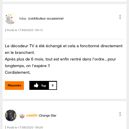
hday
contributeur occasionnel
Posté le
‎17/08/2020
19h12
Le décodeur TV à été échangé et cela a fonctionné directement
en le branchant.
Après plus de 6 mois, tout est enfin rentré dans l'ordre...pour
longtemps, on l'espère !!
Cordialement,
Répondre
0
melet39
Orange Star
Posté le
‎17/08/2020
19h29