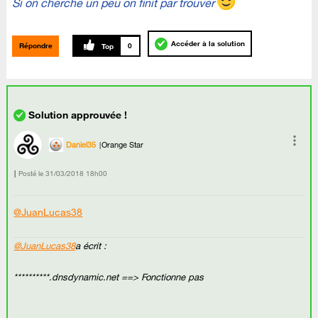
Si on cherche un peu on finit par trouver
Accéder à la solution
Répondre
0
Daniel35
Orange Star
Posté le
‎31/03/2018
18h00
@JuanLucas38
@JuanLucas38
a écrit :
**********.dnsdynamic.net ==> Fonctionne pas