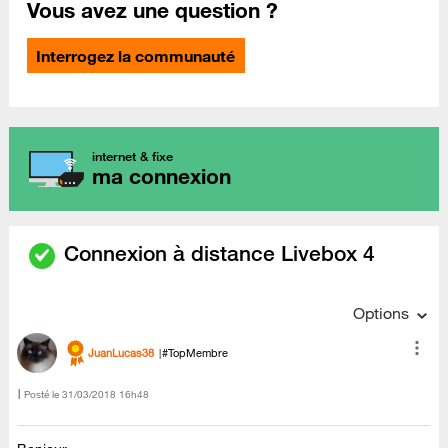
Vous avez une question ?
Interrogez la communauté
internet & fixe
ma connexion
Connexion à distance Livebox 4
Options
JuanLucas38
#TopMembre
Posté le
‎31/03/2018
16h48