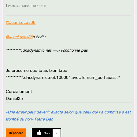
Posté le
‎31/03/2018
18h00
@JuanLucas38
@JuanLucas38
a écrit :
**********.dnsdynamic.net ==> Fonctionne pas
Je présume que tu as bien tapé
"
**********.dnsdynamic.net:10000" avec le num_port aussi.?
Cordialement
Daniel35
«Une erreur peut devenir exacte selon que celui qui l'a commise s'est
trompé ou non» Pierre Dac
Répondre
0