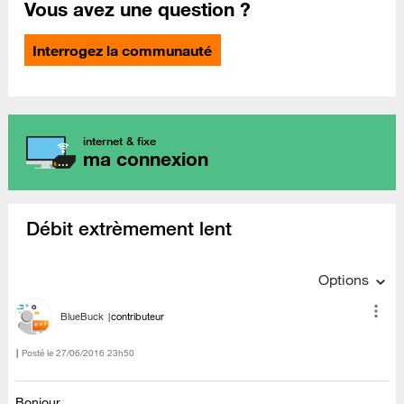
Vous avez une question ?
Interrogez la communauté
internet & fixe
ma connexion
Débit extrèmement lent
Options
BlueBuck
contributeur
Posté le
‎27/06/2016
23h50
Bonjour .