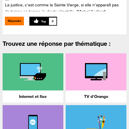
La justice, c'est comme la Sainte Vierge, si elle n'apparaît pas
de temps en temps, le doute s'installe. (Michel Audiard)
Répondre
0
Le fait que la méduse ait survécu plus de 650 millions d'années,
alors qu'elle n'a pas de cerveau, est-ce une bonne nouvelle
pour les cons?
Trouvez une réponse par thématique :
Internet et fixe
TV d'Orange