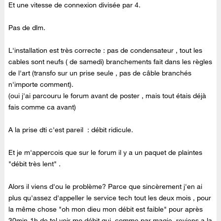
Et une vitesse de connexion divisée par 4.
Pas de dlm.
L'installation est très correcte : pas de condensateur , tout les
cables sont neufs ( de samedi) branchements fait dans les règles
de l'art (transfo sur un prise seule , pas de câble branchés
n'importe comment).
(oui j'ai parcouru le forum avant de poster , mais tout étais déjà
fais comme ca avant)
A la prise dti c'est pareil : débit ridicule.
Et je m'appercois que sur le forum il y a un paquet de plaintes
"débit très lent" .
Alors il viens d'ou le problème? Parce que sincèrement j'en ai
plus qu'assez d'appeller le service tech tout les deux mois , pour
la même chose "oh mon dieu mon débit est faible" pour après
30min-1h de tel voir mo débit qui, comme par magie, reviens a la