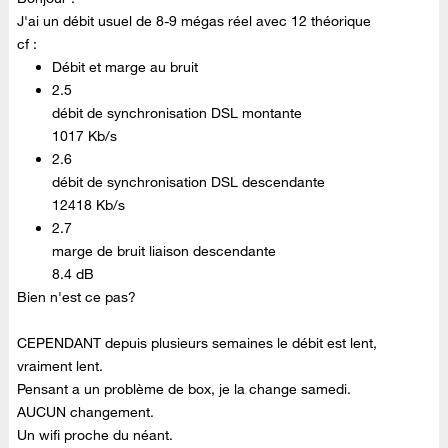
J'ai un débit usuel de 8-9 mégas réel avec 12 théorique
cf :
Débit et marge au bruit
2.5
débit de synchronisation DSL montante
1017 Kb/s
2.6
débit de synchronisation DSL descendante
12418 Kb/s
2.7
marge de bruit liaison descendante
8.4 dB
Bien n'est ce pas?
CEPENDANT depuis plusieurs semaines le débit est lent,
vraiment lent.
Pensant a un problème de box, je la change samedi.
AUCUN changement.
Un wifi proche du néant.