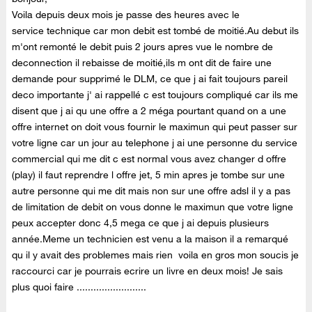
Voila depuis deux mois je passe des heures avec le
service technique car mon debit est tombé de moitié.Au debut ils
m'ont remonté le debit puis 2 jours apres vue le nombre de
deconnection il rebaisse de moitié,ils m ont dit de faire une
demande pour supprimé le DLM, ce que j ai fait toujours pareil
deco importante j' ai rappellé c est toujours compliqué car ils me
disent que j ai qu une offre a 2 méga pourtant quand on a une
offre internet on doit vous fournir le maximun qui peut passer sur
votre ligne car un jour au telephone j ai une personne du service
commercial qui me dit c est normal vous avez changer d offre
(play) il faut reprendre l offre jet, 5 min apres je tombe sur une
autre personne qui me dit mais non sur une offre adsl il y a pas
de limitation de debit on vous donne le maximun que votre ligne
peux accepter donc 4,5 mega ce que j ai depuis plusieurs
année.Meme un technicien est venu a la maison il a remarqué
qu il y avait des problemes mais rien voila en gros mon soucis je
raccourci car je pourrais ecrire un livre en deux mois! Je sais
plus quoi faire .........................