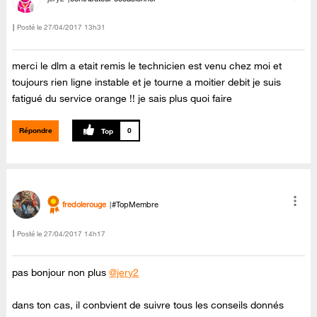
Posté le
‎27/04/2017
13h31
merci le dlm a etait remis le technicien est venu chez moi et
toujours rien ligne instable et je tourne a moitier debit je suis
fatigué du service orange !! je sais plus quoi faire
Répondre
0
fredolerouge
#TopMembre
Posté le
‎27/04/2017
14h17
pas bonjour non plus
@jery2
dans ton cas, il conbvient de suivre tous les conseils donnés