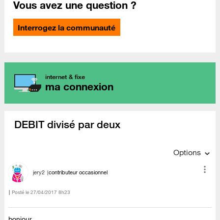
Vous avez une question ?
Interrogez la communauté
internet & fixe
ma connexion
DEBIT divisé par deux
Options
jery2
contributeur occasionnel
Posté le
‎27/04/2017
8h23
bonjour,