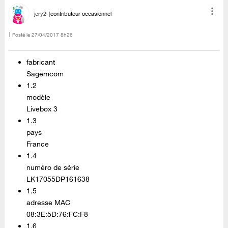
jery2
contributeur occasionnel
Posté le
‎27/04/2017
8h26
fabricant
Sagemcom
1.2
modèle
Livebox 3
1.3
pays
France
1.4
numéro de série
LK17055DP161638
1.5
adresse MAC
08:3E:5D:76:FC:F8
1.6