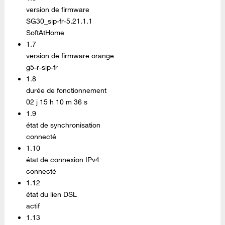
version de firmware
SG30_sip-fr-5.21.1.1
SoftAtHome
1.7
version de firmware orange
g5-r-sip-fr
1.8
durée de fonctionnement
02 j 15 h 10 m 36 s
1.9
état de synchronisation
connecté
1.10
état de connexion IPv4
connecté
1.12
état du lien DSL
actif
1.13