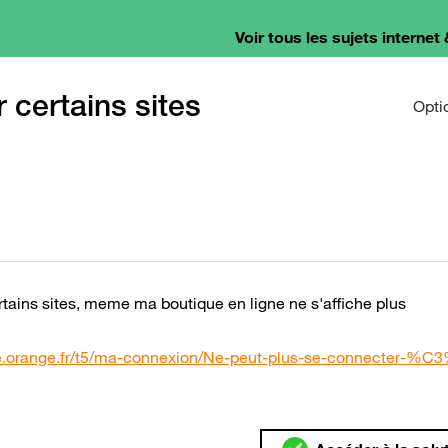
Voir tous les sujets internet 
 certains sites
Opti
rtains sites, meme ma boutique en ligne ne s'affiche plus
e.orange.fr/t5/ma-connexion/Ne-peut-plus-se-connecter-%C