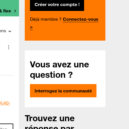
Créer votre compte !
& fixe
Déjà membre ?
Connectez-vous
>
ons
Vous avez une
question ?
Interrogez la communauté
3%A0-
Trouvez une
réponse par