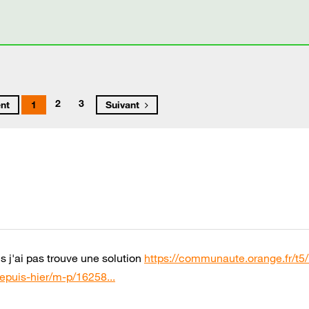
2
3
nt
1
Suivant
is j'ai pas trouve une solution
https://communaute.orange.fr/t5
epuis-hier/m-p/16258...