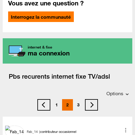
Vous avez une question ?
Interrogez la communauté
internet & fixe
ma connexion
Pbs recurents internet fixe TV/adsl
Options
1
2
3
Fab_14
contributeur occasionnel