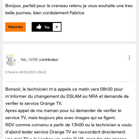
Bonjour, parfait pour le creneau retenu je vous souhaite une tres
belle journee, bien cordialement Fabrice
Répondre
0
Fab_14700
contributeur
Posté le
‎30/04/2026
23h42
Bonsoir, le technicien m'a appele ce matin vers 08h30 pour
m'informer du changement du DSLAM au NRA et demande de
verifier le service Orange TV.
Apres appel de ma maman pour lui demander de verifier le
service TV, mais toujours pbs avec images qui se figent.
RDV comme convenu a partir de 13h00 ou le technicien a voulu
d'abord tester service Orange TV en raccordant directement
une mini TV a la Livebox via cable RJ45 mais tjrs pbs images