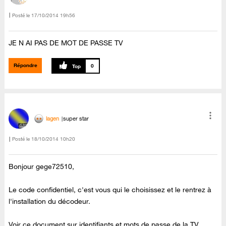
Posté le
‎17/10/2014
19h56
JE N AI PAS DE MOT DE PASSE TV
Répondre
0
lagen
super star
Posté le
‎18/10/2014
10h20
Bonjour gege72510,
Le code confidentiel, c'est vous qui le choisissez et le rentrez à
l'installation du décodeur.
Voir ce document sur identifiants et mots de passe de la TV