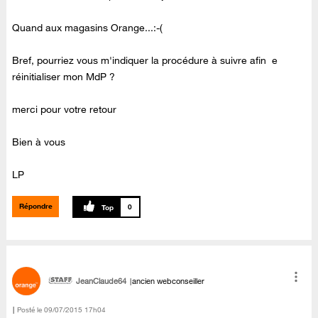
Quand aux magasins Orange...:-(
Bref, pourriez vous m'indiquer la procédure à suivre afin e
réinitialiser mon MdP ?
merci pour votre retour
Bien à vous
LP
Répondre
0
JeanClaude64
ancien webconseiller
Posté le
‎09/07/2015
17h04