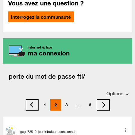
Vous avez une question ?
Interrogez la communauté
internet & fixe
ma connexion
perte du mot de passe fti/
Options
1
2
3
…
6
gege72510
contributeur occasionnel