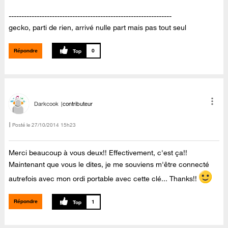
----------------------------------------------------------------
gecko, parti de rien, arrivé nulle part mais pas tout seul
Répondre
0
Darkcook
contributeur
Posté le
‎27/10/2014
15h23
Merci beaucoup à vous deux!! Effectivement, c'est ça!!
Maintenant que vous le dites, je me souviens m'être connecté
autrefois avec mon ordi portable avec cette clé... Thanks!!
Répondre
1