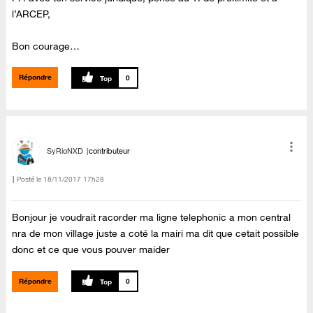
l’ARCEP,
Bon courage…
Répondre
0
SyRioNXD
contributeur
Posté le
‎18/11/2017
17h28
Bonjour je voudrait racorder ma ligne telephonic a mon central
nra de mon village juste a coté la mairi ma dit que cetait possible
donc et ce que vous pouver maider
Répondre
0