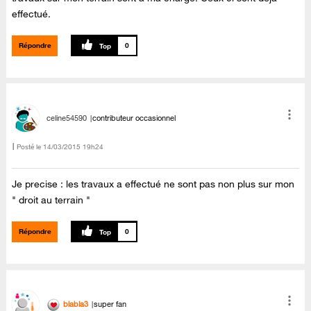
effectué.
Répondre
0
celine54590
contributeur occasionnel
Posté le
‎14/03/2015
19h24
Je precise : les travaux a effectué ne sont pas non plus sur mon
" droit au terrain "
Répondre
0
blabla3
super fan