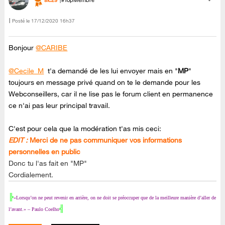
sic29
#TopMembre
Posté le
‎17/12/2020
16h37
Bonjour
@CARIBE
@Cecile_M
t'a demandé de les lui envoyer mais en "
MP
"
toujours en message privé quand on te le demande pour les
Webconseillers, car il ne lise pas le forum client en permanence
ce n'ai pas leur principal travail.
C'est pour cela que la modération t'as mis ceci:
EDIT :
Merci de ne pas communiquer vos informations
personnelles en public
Donc tu l'as fait en "MP"
Cordialement.
╠
«Lorsqu’on ne peut revenir en arrière, on ne doit se préoccuper que de la meilleure manière d’aller de
╣
l’avant.» – Paulo Coelho