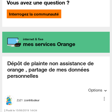
Vous avez une question ?
Interrogez la communauté
internet & fixe
mes services Orange
Dépôt de plainte non assistance de
orange , partage de mes données
personnelles
Options
Zz21
contributeur
Posté le
‎15/06/2019
14h34