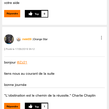
votre aide
Répondre
0
melet39
Orange Star
Posté le
‎17/06/2019
9h12
bonjour
@Zz21
tiens nous au courant de la suite
bonne journée
"L'obstination est le chemin de la réussite." Charlie Chaplin
Répondre
1