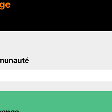
ge
munauté
range