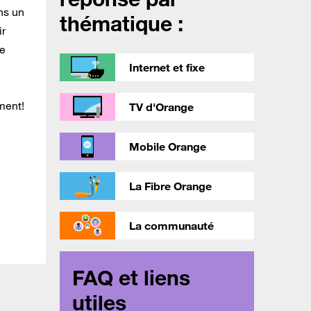
ns un
thématique :
ir
te
Internet et fixe
ement!
TV d'Orange
Mobile Orange
La Fibre Orange
La communauté
FAQ et liens
utiles