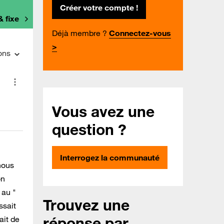
Créer votre compte !
& fixe
Déjà membre ?
Connectez-vous
>
ons
Vous avez une
question ?
Interrogez la communauté
nous
on
 au "
Trouvez une
ssait
réponse par
ait de