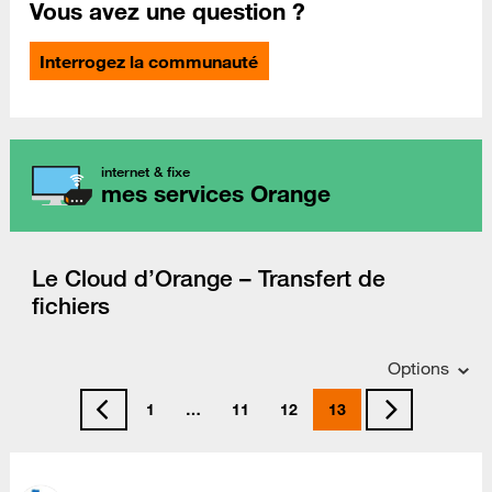
Vous avez une question ?
Interrogez la communauté
internet & fixe
mes services Orange
Le Cloud d’Orange – Transfert de
fichiers
Options
1
…
11
12
13