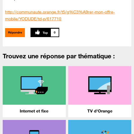
http://communaute.orange.fr/t5/g%C3%A9rer-mon-offre-
mobile/YODUDE/td-p/617710
Répondre
0
Trouvez une réponse par thématique :
Internet et fixe
TV d'Orange