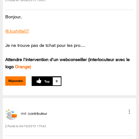
Posté le
‎18/09/2015
10h01
Bonjour,
@Jcahitte07
Je ne trouve pas de tchat pour les pro....
Attendre l'intervention d'un webconseiller (interlocuteur avec le
logo
Orange)
Répondre
0
riri4
contributeur
Posté le
‎04/10/2015
17h42