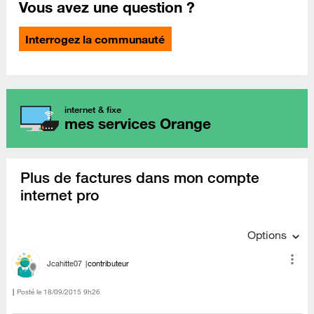
Vous avez une question ?
Interrogez la communauté
internet & fixe
mes services Orange
Plus de factures dans mon compte
internet pro
Options
Jcahitte07
contributeur
Posté le
‎18/09/2015
9h26