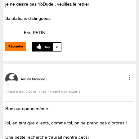
je ne désire pas YoDude , veuillez le retirer
Salutations distinguées
Eric PETIN
Répondre
0
Ancien Membre
Posté le
‎04/10/2015
17h52
Modifié le
04/10/2015
Bonjour quand même !
Ici, en tant que clients, comme toi, on ne prend pas d'ordres !
Une petite recherche t'aurait montré ceci :