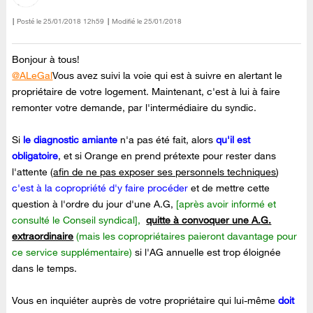
Posté le
‎25/01/2018
12h59
Modifié le
25/01/2018
Bonjour à tous!
@ALeGal
Vous avez suivi la voie qui est à suivre en alertant le
propriétaire de votre logement. Maintenant, c'est à lui à faire
remonter votre demande, par l'intermédiaire du syndic.
Si
le diagnostic amiante
n'a pas été fait, alors
qu'il est
obligatoire
, et si Orange en prend prétexte pour rester dans
l'attente (
afin de ne pas exposer ses personnels techniques
)
c'est à la copropriété d'y faire procéder
et de mettre cette
question à l'ordre du jour d'une A.G,
[après avoir informé et
consulté le Conseil syndical],
quitte à convoquer une A.G.
extraordinaire
(mais les copropriétaires paieront davantage pour
ce service supplémentaire)
si l'AG annuelle est trop éloignée
dans le temps.
Vous en inquiéter auprès de votre propriétaire qui lui-même
doit