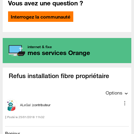
Vous avez une question ?
Interrogez la communauté
internet & fixe
mes services Orange
Refus installation fibre propriétaire
Options
ALeGal
contributeur
Posté le
‎25/01/2018
11h32
Bonjour,