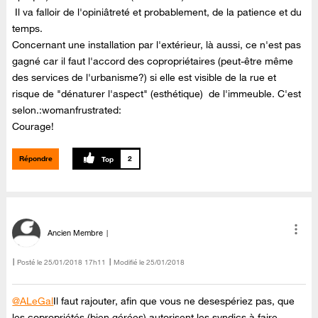
Il va falloir de l'opiniâtreté et probablement, de la patience et du
temps.
Concernant une installation par l'extérieur, là aussi, ce n'est pas
gagné car il faut l'accord des copropriétaires (peut-être même
des services de l'urbanisme?) si elle est visible de la rue et
risque de "dénaturer l'aspect" (esthétique) de l'immeuble. C'est
selon.:womanfrustrated:
Courage!
Répondre
2
Ancien Membre
Posté le
‎25/01/2018
17h11
Modifié le
25/01/2018
@ALeGal
Il faut rajouter, afin que vous ne desespériez pas, que
les copropriétés (bien gérées) autorisent les syndics à faire