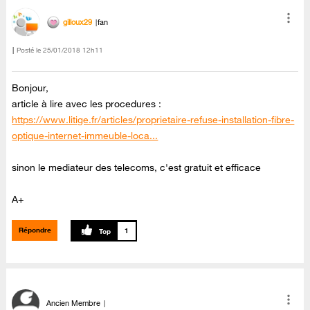
gilloux29
fan
Posté le
‎25/01/2018
12h11
Bonjour,
article à lire avec les procedures :
https://www.litige.fr/articles/proprietaire-refuse-installation-fibre-
optique-internet-immeuble-loca...
sinon le mediateur des telecoms, c'est gratuit et efficace
A+
Répondre
1
Ancien Membre