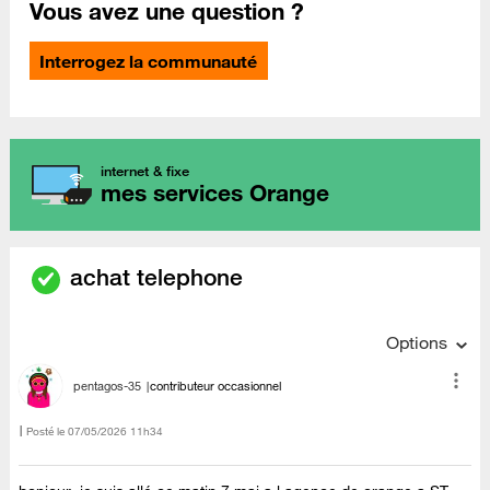
Vous avez une question ?
Interrogez la communauté
internet & fixe
mes services Orange
achat telephone
Options
pentagos-35
contributeur occasionnel
Posté le
‎07/05/2026
11h34