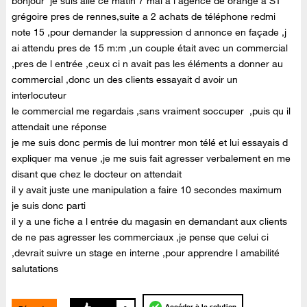
bonjour je suis allé ce matin 7 mai a l agence de orange a ST
grégoire pres de rennes,suite a 2 achats de téléphone redmi
note 15 ,pour demander la suppression d annonce en façade ,j
ai attendu pres de 15 m:m ,un couple était avec un commercial
,pres de l entrée ,ceux ci n avait pas les éléments a donner au
commercial ,donc un des clients essayait d avoir un
interlocuteur
le commercial me regardais ,sans vraiment soccuper ,puis qu il
attendait une réponse
je me suis donc permis de lui montrer mon télé et lui essayais d
expliquer ma venue ,je me suis fait agresser verbalement en me
disant que chez le docteur on attendait
il y avait juste une manipulation a faire 10 secondes maximum
je suis donc parti
il y a une fiche a l entrée du magasin en demandant aux clients
de ne pas agresser les commerciaux ,je pense que celui ci
,devrait suivre un stage en interne ,pour apprendre l amabilité
salutations
Accéder à la solution