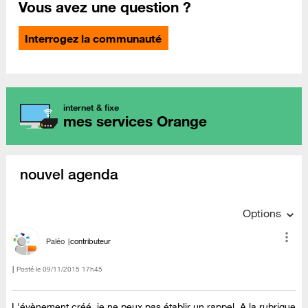
Vous avez une question ?
Interrogez la communauté
internet & fixe
mes services Orange
nouvel agenda
Options
Paléo
contributeur
Posté le
‎09/11/2015
17h45
L'évènement créé, je ne peux pas établir un rappel. A la rubrique