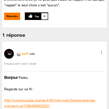
"rappel" le seul choix c'est "aucun".
Répondre
0
1 réponse
jos76
star
Posté le
‎09/11/2015
18h08
Bonjour
Paléo,
Regarde sur ce fil :
http://communaute.orange.fr/t5/mon-mail-Orange/agenda-
orange/m-p/749646#M35521