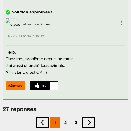
elpee
contributeur
Posté le
‎13/06/2019
20h37
Hello,
Chez moi, problème depuis ce matin.
J'ai aussi cherché tous azimuts.
A l'instant, c'est OK :-)
Répondre
1
27 réponses
1
2
3