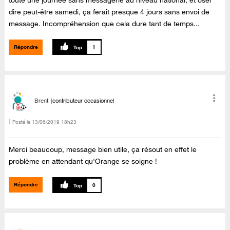
toute une journée sans messagerie au niveau national, et oser
dire peut-être samedi, ça ferait presque 4 jours sans envoi de
message. Incompréhension que cela dure tant de temps...
Répondre
1
Brent
contributeur occasionnel
Posté le
‎13/06/2019
18h23
Merci beaucoup, message bien utile, ça résout en effet le
problème en attendant qu'Orange se soigne !
Répondre
0