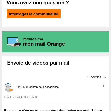
Vous avez une question ?
Interrogez la communauté
internet & fixe
mon mail Orange
Envoie de videos par mail
Options
Flo40530
contributeur occasionnel
Posté le
‎17/04/2023
18h23
Bonjour, je n'arrive plus à envoyer des vidéos par mail. Envoie