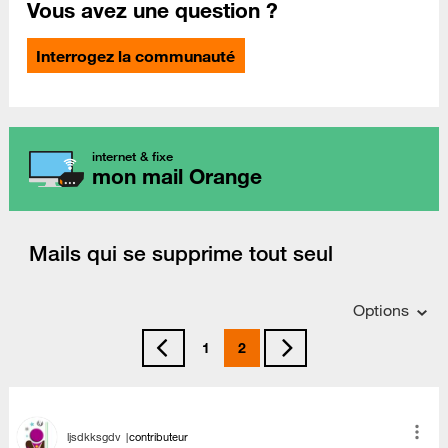
Vous avez une question ?
Interrogez la communauté
internet & fixe
mon mail Orange
Mails qui se supprime tout seul
Options
1
2
ljsdkksgdv
contributeur