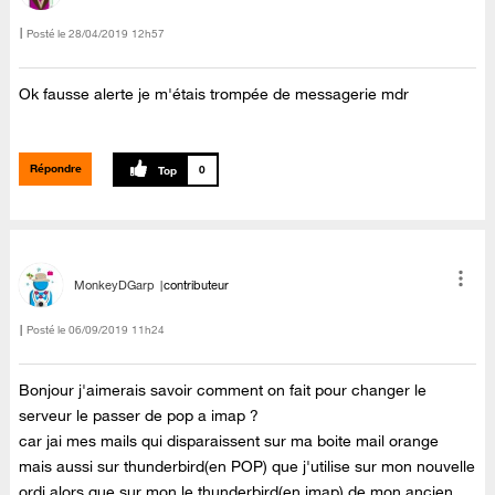
Posté le
‎28/04/2019
12h57
Ok fausse alerte je m'étais trompée de messagerie mdr
Répondre
0
MonkeyDGarp
contributeur
Posté le
‎06/09/2019
11h24
Bonjour j'aimerais savoir comment on fait pour changer le
serveur le passer de pop a imap ?
car jai mes mails qui disparaissent sur ma boite mail orange
mais aussi sur thunderbird(en POP) que j'utilise sur mon nouvelle
ordi alors que sur mon le thunderbird(en imap) de mon ancien