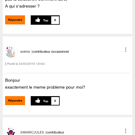
A qui s'adresser ?
Répondre
0
wolmix
contributeur occasionnel
Posté le
‎24/03/2016
14h54
Bonjour
exactement le meme probleme pour moi?
Répondre
0
34MARCJULES
contributeur