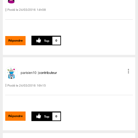
Posté le
‎24/03/2016
14h58
Répondre
0
parisien10
contributeur
Posté le
‎24/03/2016
16h15
Répondre
0