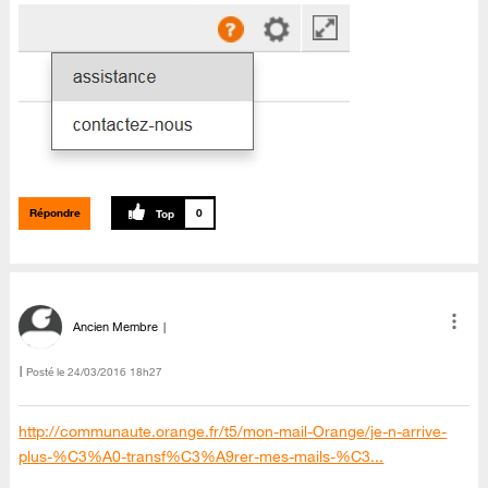
Répondre
0
Ancien Membre
Posté le
‎24/03/2016
18h27
http://communaute.orange.fr/t5/mon-mail-Orange/je-n-arrive-
plus-%C3%A0-transf%C3%A9rer-mes-mails-%C3...