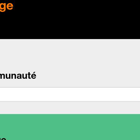
ge
munauté
ge