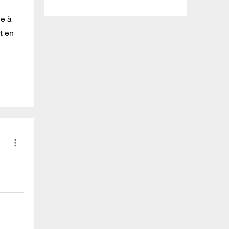
le à
et en