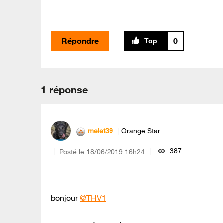
Répondre
0
1 réponse
melet39
Orange Star
387
Posté le
‎18/06/2019
16h24
bonjour
@THV1