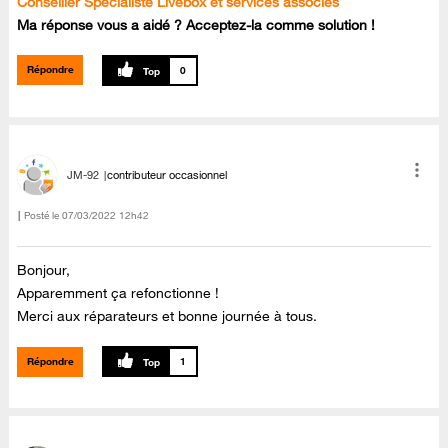
Conseiller Spécialiste Livebox et services associés
Ma réponse vous a aidé ? Acceptez-la comme solution !
Répondre
0
JM-92
contributeur occasionnel
Posté le
‎07/03/2022
12h42
Bonjour,
Apparemment ça refonctionne !
Merci aux réparateurs et bonne journée à tous.
Répondre
1