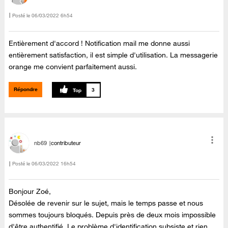
Posté le
‎06/03/2022
6h54
Entièrement d'accord ! Notification mail me donne aussi
entièrement satisfaction, il est simple d'utilisation. La messagerie
orange me convient parfaitement aussi.
Répondre
3
nb69
contributeur
Posté le
‎06/03/2022
16h54
Bonjour Zoé,
Désolée de revenir sur le sujet, mais le temps passe et nous
sommes toujours bloqués. Depuis près de deux mois impossible
d'être authentifié. Le problème d'identification subsiste et rien