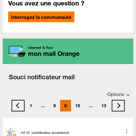
Vous avez une question ?
Interrogez la communauté
internet & fixe
mon mail Orange
Souci notificateur mail
Options
1
…
8
9
10
…
13
JM-92
contributeur occasionnel