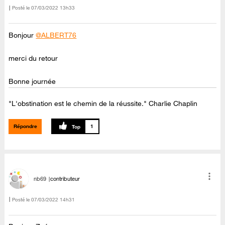
Posté le
‎07/03/2022
13h33
Bonjour
@ALBERT76
merci du retour
Bonne journée
"L'obstination est le chemin de la réussite." Charlie Chaplin
Répondre
1
nb69
contributeur
Posté le
‎07/03/2022
14h31