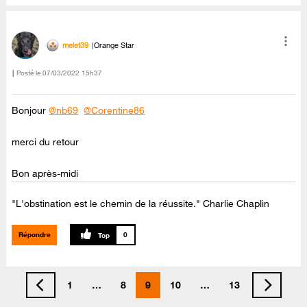
melet39
Orange Star
Posté le
‎07/03/2022
15h37
Bonjour
@nb69
@Corentine86
merci du retour
Bon après-midi
"L'obstination est le chemin de la réussite." Charlie Chaplin
Répondre
0
1
…
8
9
10
…
13