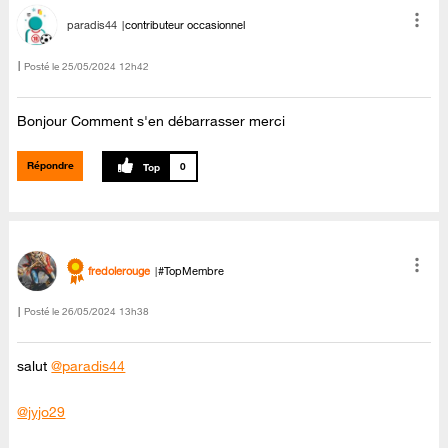
paradis44
contributeur occasionnel
Posté le
‎25/05/2024
12h42
Bonjour Comment s'en débarrasser merci
Répondre
0
fredolerouge
#TopMembre
Posté le
‎26/05/2024
13h38
salut
@paradis44
@jyjo29