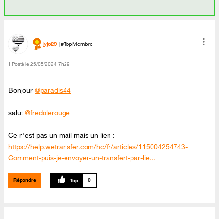
jyjo29
#TopMembre
Posté le
‎25/05/2024
7h29
Bonjour
@paradis44
salut
@fredolerouge
Ce n'est pas un mail mais un lien :
https://help.wetransfer.com/hc/fr/articles/115004254743-
Comment-puis-je-envoyer-un-transfert-par-lie...
Répondre
0