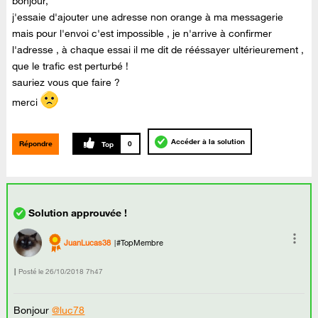
bonjour,
j'essaie d'ajouter une adresse non orange à ma messagerie
mais pour l'envoi c'est impossible , je n'arrive à confirmer
l'adresse , à chaque essai il me dit de rééssayer ultérieurement ,
que le trafic est perturbé !
sauriez vous que faire ?
merci
Accéder à la solution
Répondre
0
JuanLucas38
#TopMembre
Posté le
‎26/10/2018
7h47
Bonjour
@luc78