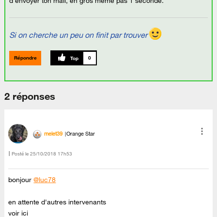
d'envoyer ton mail, en gros même pas 1 seconde.
Si on cherche un peu on finit par trouver
Répondre
0
2 réponses
melet39
Orange Star
Posté le
‎25/10/2018
17h53
bonjour
@luc78
en attente d'autres intervenants
voir ici