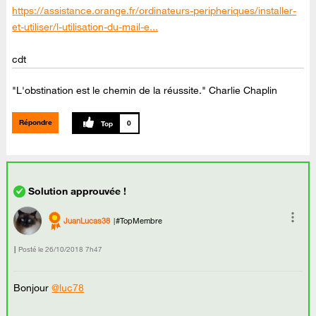
https://assistance.orange.fr/ordinateurs-peripheriques/installer-
et-utiliser/l-utilisation-du-mail-e...
cdt
"L'obstination est le chemin de la réussite." Charlie Chaplin
Répondre
0
JuanLucas38
#TopMembre
Posté le
‎26/10/2018
7h47
Bonjour
@luc78