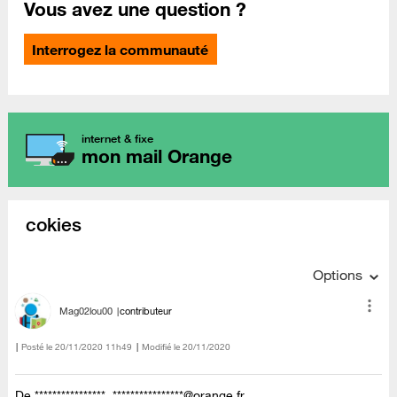
Vous avez une question ?
Interrogez la communauté
internet & fixe
mon mail Orange
cokies
Options
Mag02lou00
contributeur
Posté le
‎20/11/2020
11h49
Modifié le
20/11/2020
De **************** ****************@orange.fr.