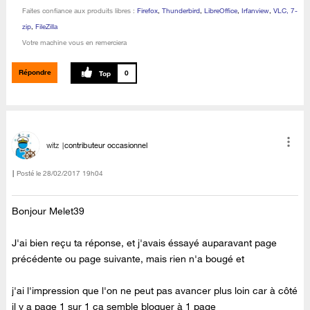
Faites confiance aux produits libres :
Firefox
,
Thunderbird
,
LibreOffice
,
Irfanview
,
VLC, 7-
zip
,
FileZilla
Votre machine vous en remerciera
Répondre
0
witz
contributeur occasionnel
Posté le
‎28/02/2017
19h04
Bonjour Melet39
J'ai bien reçu ta réponse, et j'avais éssayé auparavant page
précédente ou page suivante, mais rien n'a bougé et
j'ai l'impression que l'on ne peut pas avancer plus loin car à côté
il y a page 1 sur 1 ça semble bloquer à 1 page