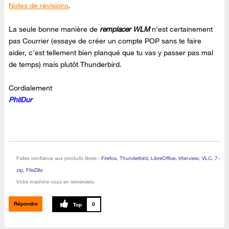
Notes de révisions
.
La seule bonne manière de
remplacer WLM
n'est certainement
pas Courrier (essaye de créer un compte POP sans te faire
aider, c'est tellement bien planqué que tu vas y passer pas mal
de temps) mais plutôt Thunderbird.
Cordialement
PhilDur
Faites confiance aux produits libres :
Firefox
,
Thunderbird
,
LibreOffice
,
Irfanview
,
VLC, 7-
zip
,
FileZilla
Votre machine vous en remerciera
Répondre
0