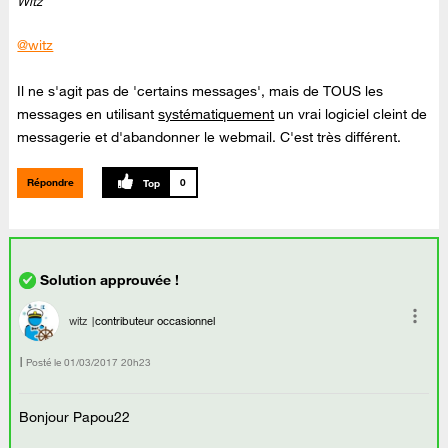
Witz
@witz
Il ne s'agit pas de 'certains messages', mais de TOUS les
messages en utilisant
systématiquement
un vrai logiciel cleint de
messagerie et d'abandonner le webmail. C'est très différent.
Répondre
0
witz
contributeur occasionnel
Posté le
‎01/03/2017
20h23
Bonjour Papou22