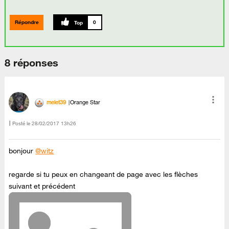
Répondre
0
8 réponses
melet39
Orange Star
Posté le
‎28/02/2017
13h26
bonjour
@witz
regarde si tu peux en changeant de page avec les flèches
suivant et précédent