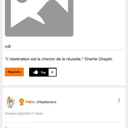
cdt
"L'obstination est le chemin de la réussite." Charlie Chaplin
Répondre
0
PhilDur
#TopMembre
Posté le
‎28/02/2017
13h58