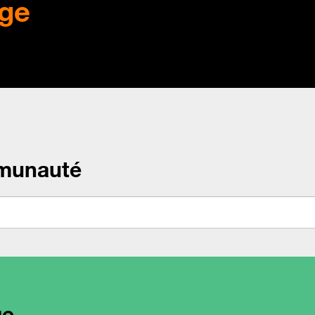
ge
munauté
ge