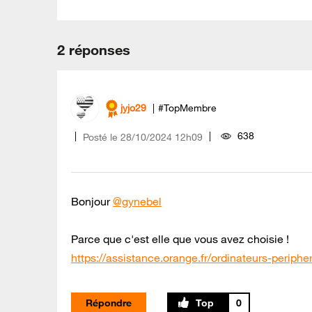
2 réponses
jyjo29
#TopMembre
638
Posté le
‎28/10/2024
12h09
Bonjour
@gynebel
Parce que c'est elle que vous avez choisie !
https://assistance.orange.fr/ordinateurs-peripheriq
Répondre
0