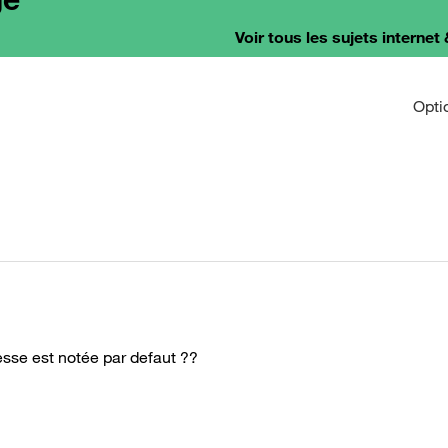
Voir tous les sujets internet 
Opti
esse est notée par defaut ??