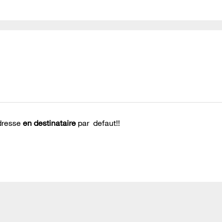
adresse
en destinataire
par defaut!!