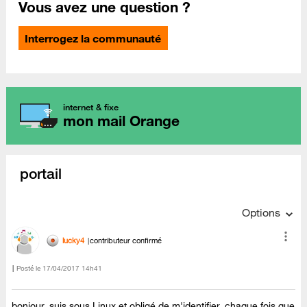
Vous avez une question ?
Interrogez la communauté
internet & fixe
mon mail Orange
portail
Options
lucky4
contributeur confirmé
Posté le
‎17/04/2017
14h41
bonjour, suis sous Linux et obligé de m'identifier, chaque fois que