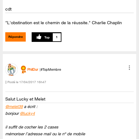
cdt
"L'obstination est le chemin de la réussite." Charlie Chaplin
Répondre
1
PhilDur
#TopMembre
Posté le
‎17/04/2017
16h47
Salut Lucky et Melet
@melet39
a écrit :
bonjour
@lucky4
il suffit de cocher les 2 cases
mémoriser l’adresse mail ou le nº de mobile