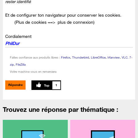
rester identifié
Et de configurer ton navigateur pour conserver les cookies.
(Plus de cookies ==> plus de connexion)
Cordialement
PhilDur
Faites confiance aux produits libres :
Firefox
,
Thunderbird
,
LibreOffice
,
Irfanview
,
VLC, 7-
zip
,
FileZilla
Votre machine vous en remerciera
Répondre
1
Trouvez une réponse par thématique :