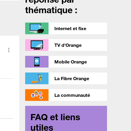
thématique :
Internet et fixe
TV d'Orange
Mobile Orange
La Fibre Orange
La communauté
FAQ et liens
utiles