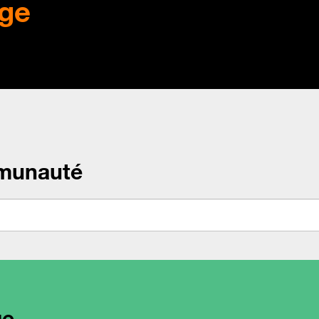
ge
munauté
ge