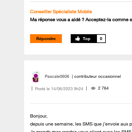
Conseiller Spécialiste Mobile
Ma réponse vous a aidé ? Acceptez-la comme so
Répondre
0
Pascale0606
contributeur occasionnel
2 764
Posté le
‎14/06/2023
9h24
Bonjour,
depuis une semaine, les SMS que j’envoie aux pe
Je prends mes rendez-vous client avec les SMS e