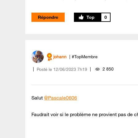
Répondre
0
johann
#TopMembre
2 850
Posté le
‎12/06/2023
7h19
Salut
@Pascale0606
Faudrait voir si le problème ne provient pas de ch