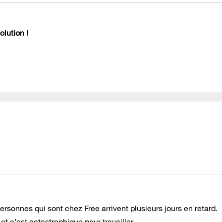
lution !
rsonnes qui sont chez Free arrivent plusieurs jours en retard.
t c’est catastrophique pour travailler.