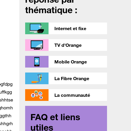
thématique :
Internet et fixe
TV d'Orange
Mobile Orange
La Fibre Orange
ogfdpg
uffkgg
La communauté
shhtse
tghomh
FAQ et liens
ggthh
shhgrh
utiles