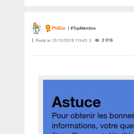
PhilDur
#TopMembre
2 016
Posté le
‎15/12/2018
11h43