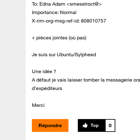
To: Edna Adam <smesstroct@>
Importance: Normal
X-rim-org-msg-ref-id: 808010757
+ pièces jointes (où pas)
Je suis sur Ubuntu/Sylpheed
Une idée ?
A défaut je vais laisser tomber la messagerie oran
d'expéditeurs
Merci
Répondre
0