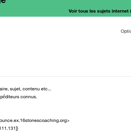
Voir tous les sujets internet 
Opti
ire, sujet, contenu etc...
xpếditeurs connus.
ounce.ex.16stonescoaching.org
>
111.131])