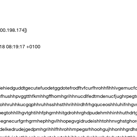
00.198.174])
18 08:19:17 +0100
ehiedguddtgecutefuodetggdotefrodftvfcurfhrohhfihhlvgemucf
ufhushhpvggtthfkmhhgffhomhgrihhnucdlfedtmdenucfjughrpegt
fhohhruhhkucgqphhruhhsshhsthhrihhlrdhfrhgquceoshhluhifnhgv
pegtohhllhgvtghtihhfphgrnhhitgdrohhrghdpudehmhhinhhuthdr
eegnecurfgrrhgrmhephhgvlhhopegvgidrudeishhtohhnvghstghor
udelkedrudejgedpmhgrihhlfhhrohhmpegsrhhoohgujhhonhhgrdh