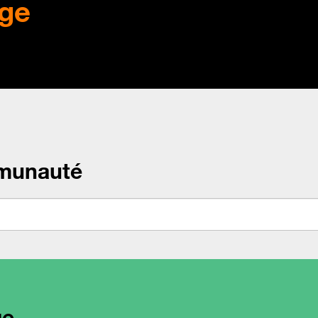
ge
munauté
ge