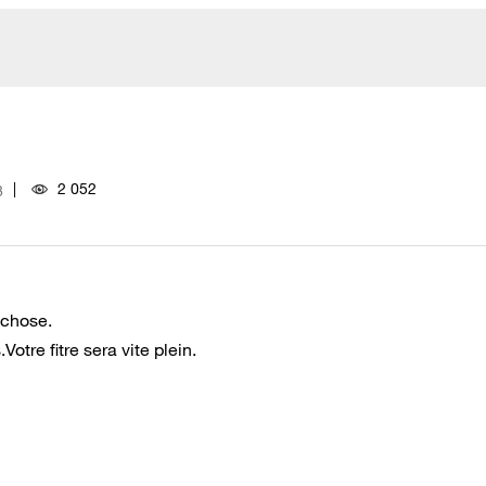
2 052
8
 chose.
tre fitre sera vite plein.