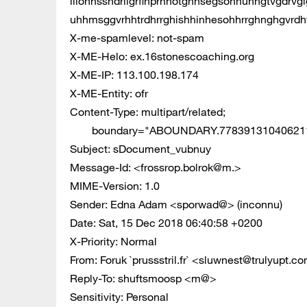
iiiohhsshdriigrfihprhhotghhsegsohhunhgtvgdrv
uhhmsggvrhhtrdhrrghishhinhesohhrrghnghgvrdhf
X-me-spamlevel: not-spam
X-ME-Helo: ex.16stonescoaching.org
X-ME-IP: 113.100.198.174
X-ME-Entity: ofr
Content-Type: multipart/related;
boundary="ABOUNDARY.77839131040621
Subject: sDocument_vubnuy
Message-Id: <frossrop.bolrok@m.>
MIME-Version: 1.0
Sender: Edna Adam <sporwad@> (inconnu)
Date: Sat, 15 Dec 2018 06:40:58 +0200
X-Priority: Normal
From: Foruk `prussstril.fr` <
sluwnest@trulyupt.c
Reply-To: shuftsmoosp <m@>
Sensitivity: Personal