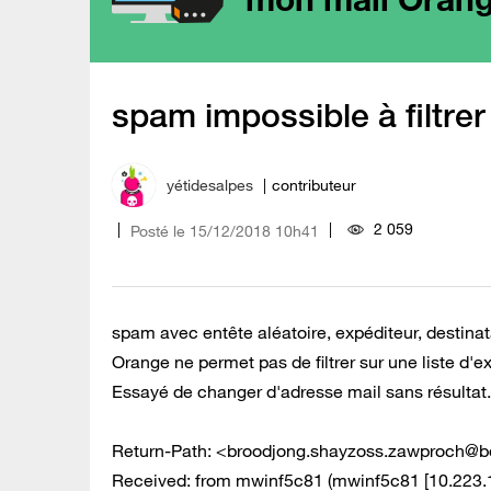
spam impossible à filtrer
yétidesalpes
contributeur
2 059
Posté le
‎15/12/2018
10h41
spam avec entête aléatoire, expéditeur, destinata
Orange ne permet pas de filtrer sur une liste d'e
Essayé de changer d'adresse mail sans résultat.
Return-Path: <
broodjong.shayzoss.zawproch@b
Received: from mwinf5c81 (mwinf5c81 [10.223.