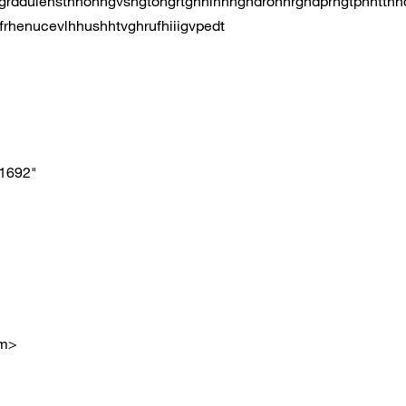
gigrdduiehsthhonhgvshgtohgrtghhihhnghdrohhrghdprhgtphhtth
rhenucevlhhushhtvghrufhiiigvpedt
1692"
om
>