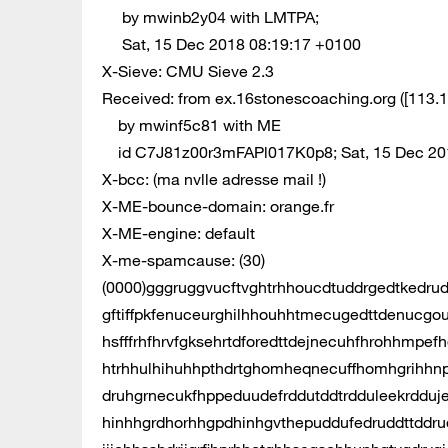
by mwinb2y04 with LMTPA;
Sat, 15 Dec 2018 08:19:17 +0100
X-Sieve: CMU Sieve 2.3
Received: from ex.16stonescoaching.org ([113.1
by mwinf5c81 with ME
id C7J81z00r3mFAPl017K0p8; Sat, 15 Dec 20
X-bcc: (ma nvlle adresse mail !)
X-ME-bounce-domain: orange.fr
X-ME-engine: default
X-me-spamcause: (30)
(0000)gggruggvucftvghtrhhoucdtuddrgedtkedrud
gftiffpkfenuceurghilhhouhhtmecugedttdenucgo
hsfffrhfhrvfgksehrtdforedttdejnecuhfhrohhmpe
htrhhulhihuhhpthdrtghomheqnecuffhomhgrihhn
druhgrnecukfhppeduudefrddutddtrdduleekrdduj
hinhhgrdhorhhgpdhinhgvthepuddufedruddttddr