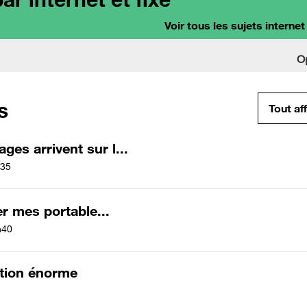
Voir tous les sujets internet
O
s
Tout af
es arrivent sur l...
35
er mes portable...
h40
ation énorme