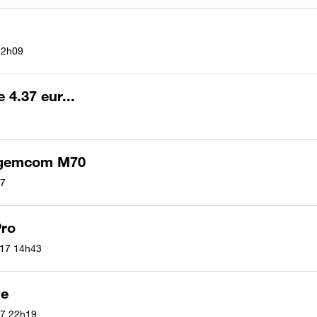
12h09
 4.37 eur...
agemcom M70
7
Pro
017
14h43
ge
17
22h19