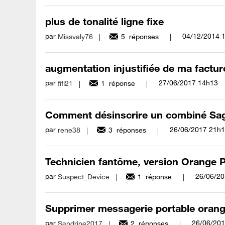
plus de tonalité ligne fixe
par
‎04/12/2014
Missvaly76
5
réponses
augmentation injustifiée de ma facture
par
‎27/06/2017
14h13
fifi21
1
réponse
Comment désinscrire un combiné S
par
‎26/06/2017
21h1
rene38
3
réponses
Technicien fantôme, version Orange 
par
‎26/06/2
Suspect_Device
1
réponse
Supprimer messagerie portable oran
par
‎26/06/20
Sandrine2017
2
réponses