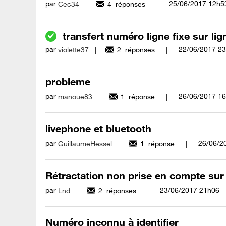
par
‎25/06/2017
12h5
Cec34
4
réponses
transfert numéro ligne fixe sur lig
par
‎22/06/2017
23
violette37
2
réponses
probleme
par
‎26/06/2017
16
manoue83
1
réponse
livephone et bluetooth
par
‎26/06/2
GuillaumeHessel
1
réponse
Rétractation non prise en compte sur
par
‎23/06/2017
21h06
Lnd
2
réponses
Numéro inconnu à identifier