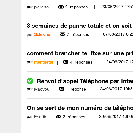
par
‎23/06/2017
17h
pierarto
2
réponses
3 semaines de panne totale et on voit 
par
‎07/06/2017
8h
Solexine
7
réponses
comment brancher tel fixe sur une pri
par
‎24/06/2017
1
meritneter
4
réponses
Renvoi d'appel Téléphone par Inte
par
‎24/06/2017
19h3
Mady56
1
réponse
On se sert de mon numéro de télépho
par
‎20/06/2017
13h0
Eric05
2
réponses