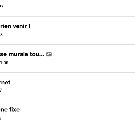
27
rien venir !
28
se murale tou...
7h09
rnet
7
ne fixe
6