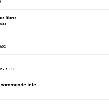
3
ne fibre
h00
h52
017
15h30
 commande inte...