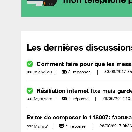
Les dernières discussion
Comment faire pour que les messag
par
‎30/06/2017
8h
michellou
3
réponses
Résiliation internet fixe mais gard
par
‎28/06/2017
10
Myrajsam
1
réponse
Eviter de composer le 118007: factur
par
‎28/06/2017
9h36
Marlau1
1
réponse