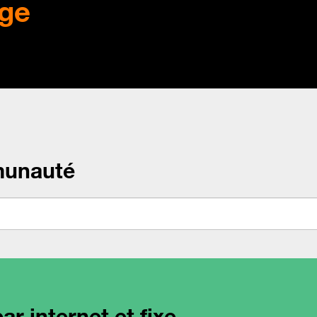
ge
munauté
r internet et fixe